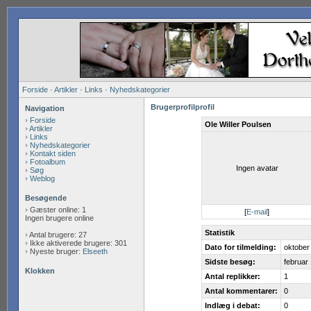
Forside
·
Artikler
·
Links
·
Nyhedskategorier
Brugerprofilprofil
Navigation
Forside
Ole Willer Poulsen
Artikler
Links
Nyhedskategorier
Kontakt siden
Fotoalbum
Ingen avatar
Søg
Weblog
Besøgende
Gæster online: 1
[
E-mail
]
Ingen brugere online
Statistik
Antal brugere: 27
Ikke aktiverede brugere: 301
Dato for tilmelding:
oktober
Nyeste bruger:
Elseeth
Sidste besøg:
februar
Klokken
Antal replikker:
1
Antal kommentarer:
0
Indlæg i debat:
0