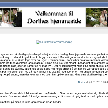
it syn var en ret uheldig oplevelse på arbejdet sidste tirsdag, hvor jeg skulle sætte nogle batteri
batterisyre ud af det og det ramte begge mine øjne! Min kollega fór rundt efter en øjenskylle
 sagde, at vi skulle tage over på Riget, Traumecentret, som vi har en aftale med når vi komm
me ind til en øjenlæge, som målte pH i mine øjne. Det var meget ubehageligt at få stoppet 
øjnene i alle leder og kanter og fik målt tryk. Der fik jeg bedøvet mine øjne og fik stukket en d
 kunne de så sige, at jeg nok skulle købe mig nogle briller, så det har jeg været ude og se p
et par fine briller, som jeg går og vænner mig til at gå med. Det er en helt anden verden jeg ser,
ing tæt på endnu, men det kommer med tiden har optikeren sagt. Mine øjne skal bare lige vænn
Dorthe
d. juli 31 2010 20:
ev Liam Oskar døbt i Frihavnskirken på Østerbro. Efter dåben begav selskabet sig til fods til
os selv. Der kunne vi alle frit vælge fra menuen og vi fik serveret rigtig lækker mad og havde e
bummet her på siden, kun brugere kan se disse billeder.