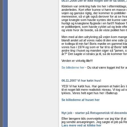
06.07.2008 Der er ikke noget der er så skidt, 
Klokken var omkring halv tre her i eftermiddags,
anderledes. Kort efter kunne vi høre en masse u
vejen og ganske rigtig, der kommer to politibile
mennesker, så vi gik også derover for at se hvad
unge knægte som havde syntes det kunne være 
hurtigt og knægtene flygtede i en fart!!! Naboer
er politibetjent, som havde cyklet ud og lede
og viste hvor de boede, så de viste politiet hen 
Men med al den udrykning på vejen kom mange f
blandt andet ud af vores nabo til den ene side 
er kollega til min far! Boris mødte en gammel
vores hus i 1974 og som er far til to af Boris' 
andre ting i huset og manden siger så "jamen, sk
år?" Det sagde vi straks ja til, så de kommer for
Verden er virkelig lille!!!
Se billederne her
- Du skal være logget ind for a
06.11.2007 Vi har købt hus!
YES! Vi har købt hus. Har gennem et halvt års t
til et noget lidt mere realistisk niveau. Vi tog
lykkes. Vores helt eget hus her i Ballerup.
Se billederne af huset her
Nyt job - starter på Retsgenetisk til decembe
Efter længere tids overvejelser var jeg klar til 
jeg sendte ansøgningen. Jeg søgte et job på Ret
Læs mere ved at klikke her