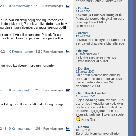
er han kær Patrick. Mette & Ole
2:18 ·
0 Kommentar(er)
· 2130 Fremvisninger ·
Dorthe
24 juli 2009
Tak tak, ja Boris var hurtig at få
flyttet domænet. Nu skal jeg bare
. Det var en rigtig dejlig dag og Patrick var
have opdateret lidt på
e dog ikke helt Patrick at blive døbt, han blev
hjemmesiden.
jal og bluse, som åbenbart smagte værdig godt!
dreyer
ker og en hyggelig stemning. Patrick fik en
15 juli 2009
 gav hvad. Boris og jeg gav ham penge til at
til lykke med dit nye domæne. det
ser da ud til at være klar allerede
dreyer
06:24 ·
0 Kommentar(er)
· 2110 Fremvisninger ·
11 november 2007
Til lykke med jeres nye hus.
Flotte billeder af huset.
se, som du kan læse mere om herunder.
Dorthe
22 januar 2007
Så er min hjemmeside endelig
oppe at køre igen, efter at have
været nede siden den 29.
december 2006!
mere
·
0 Kommentar(er)
· 2125 Fremvisninger ·
Rut Smith Laadal
21 august 2006
Hejsa søde og take for sidst. Det
var et flot, hyggeligt og vellykket
da folk generelt skrev .dk i stedet og mange
bryllup og en god fest. Billederne
er blevet rigtig gode, men det
siger sig selv når I to er så søde
Knus Rut
Dorthe
2:48 ·
0 Kommentar(er)
· 2034 Fremvisninger ·
18 maj 2006
Så er der kommet nye billeder i