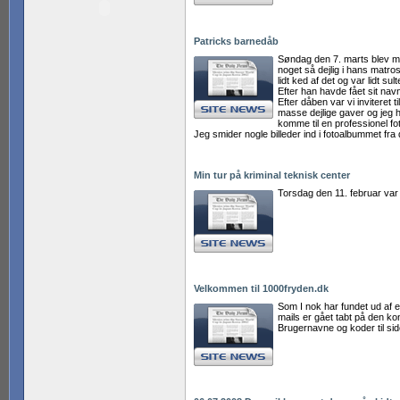
Patricks barnedåb
Søndag den 7. marts blev min 
noget så dejlig i hans matro
lidt ked af det og var lidt 
Efter han havde fået sit navn
Efter dåben var vi inviteret
masse dejlige gaver og jeg h
komme til en professionel foto
Jeg smider nogle billeder ind i fotoalbummet fra
Min tur på kriminal teknisk center
Torsdag den 11. februar var
Velkommen til 1000fryden.dk
Som I nok har fundet ud af e
mails er gået tabt på den ko
Brugernavne og koder til si