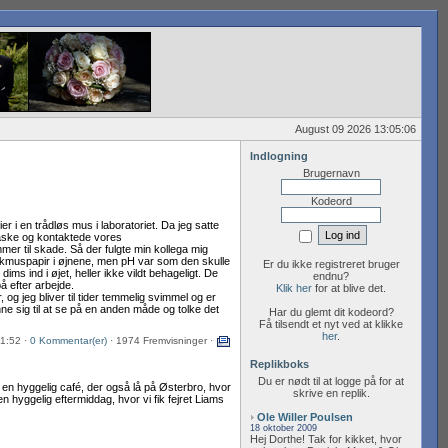
August 09 2026 13:05:06
Indlogning
Brugernavn
Kodeord
er i en trådløs mus i laboratoriet. Da jeg satte
flaske og kontaktede vores
er til skade. Så der fulgte min kollega mig
lakmuspapir i øjnene, men pH var som den skulle
Er du ikke registreret bruger
ims ind i øjet, heller ikke vildt behageligt. De
endnu?
å efter arbejde.
Klik her
for at blive det.
 og jeg bliver til tider temmelig svimmel og er
e sig til at se på en anden måde og tolke det
Har du glemt dit kodeord?
Få tilsendt et nyt ved at klikke
her
.
41:52 ·
0 Kommentar(er)
· 1974 Fremvisninger ·
Replikboks
Du er nødt til at logge på for at
 en hyggelig café, der også lå på Østerbro, hvor
skrive en replik.
n hyggelig eftermiddag, hvor vi fik fejret Liams
Ole Willer Poulsen
18 oktober 2009
Hej Dorthe! Tak for kikket, hvor