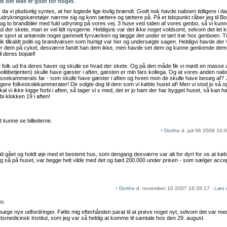
at det ikke er godt for noget.
 da vi pludselig syntes, at her lugtede lige lovlig brændt. Godt nok havde naboen tidligere i d
drykningskøretøjer nærme sig og kom tættere og tættere på. På et tidspunkt råber jeg til Bori
r og to brandbiler med fuld udryning på vores vej. 3 huse ved siden af vores genbo, så vi kunn
 der skete, man er vel lidt nysgerrie. Heldigvis var det ikke noget voldsomt, selvom det let ku
sjovt at antænde noget gammelt fyrværkeri og lægge det under et tørt træ hos genboen. 
 fik tilkaldt politi og brandvæsen som hurtigt var her og undersøgte sagen. Heldigvi havde de
 efter dem på cykel, desværre fandt han dem ikke, men havde set dem og kunne genkende dem
til deres bopæl!
olk ud fra deres haver og skulle se hvad der skete. Og på den måde fik vi mødt en masse a
(politibetjenten) skulle have gæster i aften, gæsten er min fars kollega. Og at vores anden 
 klassekammerats far - som skulle have gæster i aften og hvem mon de skulle have besøg af
tidligere folkeskolekammerater! De solgte dog til dem som vi købte huset af! Men vi stod jo så 
al vi ikke kigge forbi i aften, så tager vi x med, det er jo ham der har bygget huset, så kan h
bi klokken 19 i aften!
t kunne se billederne.
Dorthe
d. juli 06 2008 10:
id gået og holdt øje med et bestemt hus, som dengang desværre var alt for dyrt for os at købe
 ud og så på huset, var begge helt vilde med det og bød 200.000 under prisen - som sælger accep
Dorthe
d. november 10 2007 16:35:17 ·
Læs 
r.
at søge nye udfordringer. Følte mig efterhånden parat til at prøve noget nyt, selvom det var med
smedicinsk Institut, som jeg var så heldig at komme til samtale hos den 29. august.