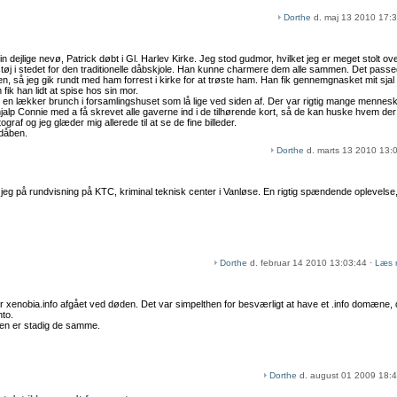
Dorthe
d. maj 13 2010 17:3
dejlige nevø, Patrick døbt i Gl. Harlev Kirke. Jeg stod gudmor, hvilket jeg er meget stolt over
støj i stedet for den traditionelle dåbskjole. Han kunne charmere dem alle sammen. Det passed
sulten, så jeg gik rundt med ham forrest i kirke for at trøste ham. Han fik gennemgnasket mit s
 fik han lidt at spise hos sin mor.
 til en lækker brunch i forsamlingshuset som lå lige ved siden af. Der var rigtig mange mennes
jalp Connie med a få skrevet alle gaverne ind i de tilhørende kort, så de kan huske hvem der
graf og jeg glæder mig allerede til at se de fine billeder.
 dåben.
Dorthe
d. marts 13 2010 13:
 jeg på rundvisning på KTC, kriminal teknisk center i Vanløse. En rigtig spændende oplevel
Dorthe
d. februar 14 2010 13:03:44 ·
Læs 
r xenobia.info afgået ved døden. Det var simpelthen for besværligt at have et .info domæne, 
nto.
den er stadig de samme.
Dorthe
d. august 01 2009 18:4