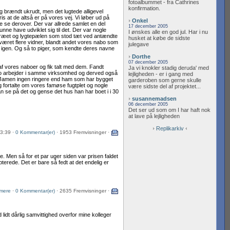
fotoalbummet - fra Cathrines
konfirmation.
ag brændt ukrudt, men det lugtede alligevel
s at de altså er på vores vej. Vi løber ud på
Onkel
e se derover. Der var allrede samlet en del
17 december 2005
nne have udviklet sig til det. Der var nogle
I ønskes alle en god jul. Har i nu
Træet og lygtepælen som stod tæt ved antændte
husket at købe de sidste
r været flere vidner, blandt andet vores nabo som
julegave
 igen. Og så to piger, som kendte deres navne
Dorthe
07 december 2005
f vores naboer og fik talt med dem. Fandt
Ja vi knokler stadig deruda' med
nabo arbejder i samme virksomhed og derved også
lejligheden - er i gang med
? Jamen ingen ringere end ham som har bygget
garderoben som gerne skulle
og fortalte om vores famøse fugtplet og nogle
være sidste del af projektet...
an se på det og gense det hus han har boet i i 30
susannemadsen
06 december 2005
Det ser ud som om I har haft nok
at lave på lejligheden
Replikarkiv
03:39 ·
0 Kommentar(er)
· 1953 Fremvisninger ·
. Men så for et par uger siden var prisen faldet
terede. Det er bare så fedt at det endelig er
mere
·
0 Kommentar(er)
· 2635 Fremvisninger ·
 lidt dårlig samvittighed overfor mine kolleger