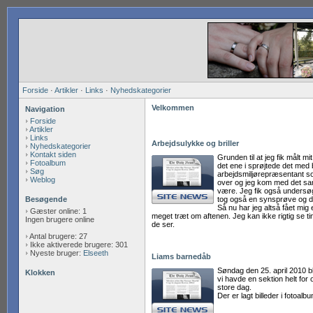
Forside
·
Artikler
·
Links
·
Nyhedskategorier
Velkommen
Navigation
Forside
Artikler
Links
Arbejdsulykke og briller
Nyhedskategorier
Kontakt siden
Grunden til at jeg fik målt m
Fotoalbum
det ene i sprøjtede det med 
Søg
arbejdsmiljørepræsentant som
Weblog
over og jeg kom med det sam
være. Jeg fik også undersøgt 
Besøgende
tog også en synsprøve og der
Så nu har jeg altså fået mig 
Gæster online: 1
meget træt om aftenen. Jeg kan ikke rigtig se t
Ingen brugere online
de ser.
Antal brugere: 27
Ikke aktiverede brugere: 301
Nyeste bruger:
Elseeth
Liams barnedåb
Søndag den 25. april 2010 bl
Klokken
vi havde en sektion helt for 
store dag.
Der er lagt billeder i fotoal